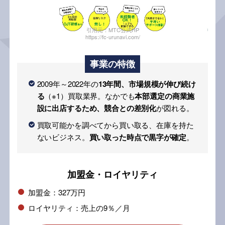
引用元：MTC公式HP
https://fc-urunavi.com/
事業の特徴
2009年～2022年の
13年間、市場規模が伸び続け
る
（※1）買取業界。なかでも
本部選定の商業施
設に出店するため、競合との差別化
が図れる。
買取可能かを調べてから買い取る、在庫を持た
ないビジネス。
買い取った時点で黒字が確定
。
加盟金・ロイヤリティ
加盟金：327万円
ロイヤリティ：売上の9％／月