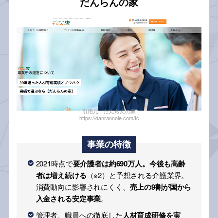
だんらんの家
引用元：だんらんの家
https://danrannoie.com/fc
事業の特徴
2021時点で
要介護者は約690万人。今後も高齢
者は増え続ける
（※2）と予想される介護業界。
消費動向に影響されにくく、
売上の9割が国から
入金される安定事業
。
管理者、職員への徹底した
人材育成研修を実