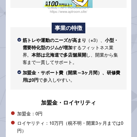
引用元：APT ROOM公式HP
https://www.aptroom.site/
事業の特徴
筋トレや運動のニーズが高まり
（※3）、
小型・
需要特化型のジムが増加
するフィットネス業
界。
本部は北海道で多店舗展開
し、開業から集
客まで一貫してサポート。
加盟金・サポート費（開業～3ヶ月間）、研修費
用は0円
で参入しやすい。
加盟金・ロイヤリティ
加盟金：0円
ロイヤリティ：10万円（税不明・開業3ヶ月までは0
円）