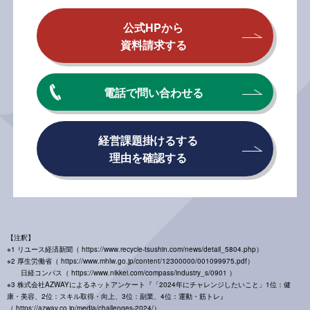
公式HPから
資料請求する
電話で問い合わせる
経営課題掛けるする
理由を確認する
【注釈】
※1 リユース経済新聞（ https://www.recycle-tsushin.com/news/detail_5804.php）
※2 厚生労働省（ https://www.mhlw.go.jp/content/12300000/001099975.pdf）
日経コンパス（ https://www.nikkei.com/compass/industry_s/0901 ）
※3 株式会社AZWAYによるネットアンケート『「2024年にチャレンジしたいこと」1位：健
康・美容、2位：スキル取得・向上、3位：副業、4位：運動・筋トレ』
（ https://azway.co.jp/media/challenges-2024/）