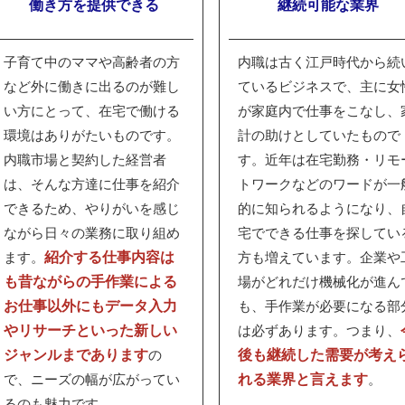
働き方を提供できる
継続可能な業界
子育て中のママや高齢者の方
内職は古く江戸時代から続
など外に働きに出るのが難し
ているビジネスで、主に女
い方にとって、在宅で働ける
が家庭内で仕事をこなし、
環境はありがたいものです。
計の助けとしていたもので
内職市場と契約した経営者
す。近年は在宅勤務・リモ
は、そんな方達に仕事を紹介
トワークなどのワードが一
できるため、やりがいを感じ
的に知られるようになり、
ながら日々の業務に取り組め
宅でできる仕事を探してい
紹介する仕事内容は
ます。
方も増えています。
企業や
も昔ながらの手作業による
場がどれだけ機械化が進ん
お仕事以外にもデータ入力
も、手作業が必要になる部
やリサーチといった新しい
は必ずあります。つまり、
ジャンルまであります
後も継続した需要が考え
の
れる業界と言えます
で、ニーズの幅が広がってい
。
るのも魅力です。