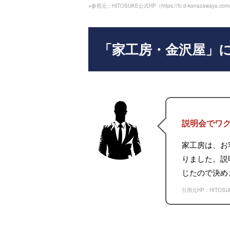
※参照元：HITOSUKE公式HP（
https://fc.d-kanazawaya.com/
「家工房・金沢屋」
説明会でワ
家工房は、お
りました。説
じたので決め
引用元HP：HITOS