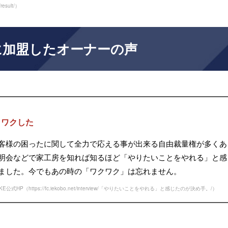
result/
）
に加盟したオーナーの声
クワクした
客様の困ったに関して全力で応える事が出来る自由裁量権が多くあ
明会などで家工房を知れば知るほど「やりたいことをやれる」と感
ました。今でもあの時の「ワクワク」は忘れません。
UKE公式HP（
https://fc.iekobo.net/interview/「やりたいことをやれる」と感じたのが決め手。/
）