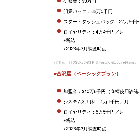
研修費：33万円
開業パック：82万5千円
スタートダッシュパック：27万5千
ロイヤリティ：4万4千円／月
※税込
※2023年3月調査時点
※参照元：HITOSUKE公式HP（
https://fc.iekobo.net/kamei/
■金沢屋（ベーシックプラン）
加盟金：310万5千円（商標使用
システム利用料：1万1千円／月
ロイヤリティ：5万5千円／月
※税込
※2023年3月調査時点