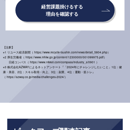
経営課題掛けるする
理由を確認する
【注釈】
※1 リユース経済新聞（ https://www.recycle-tsushin.com/news/detail_5804.php）
※2 厚生労働省（ https://www.mhlw.go.jp/content/12300000/001099975.pdf）
日経コンパス（ https://www.nikkei.com/compass/industry_s/0901 ）
※3 株式会社AZWAYによるネットアンケート『「2024年にチャレンジしたいこと」1位：健
康・美容、2位：スキル取得・向上、3位：副業、4位：運動・筋トレ』
（ https://azway.co.jp/media/challenges-2024/）