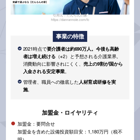
引用元：だんらんの家
https://danrannoie.com/fc
事業の特徴
2021時点で
要介護者は約690万人。今後も高齢
者は増え続ける
（※2）と予想される介護業界。
消費動向に影響されにくく、
売上の9割が国から
入金される安定事業
。
管理者、職員への徹底した
人材育成研修を実
施
。
加盟金・ロイヤリティ
加盟金：要問合せ
加盟金を含めた設備投資額目安：1,180万円（税不
明）