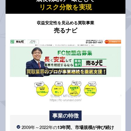
リスク分散を実現
収益安定性を見込める買取事業
売るナビ
引用元：MTC公式HP
https://fc-urunavi.com/
事業の特徴
2009年～2022年の
13年間、市場規模が伸び続け