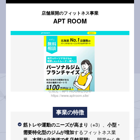
店舗展開のフィットネス事業
APT ROOM
引用元：APT ROOM公式HP
https://www.aptroom.site/
事業の特徴
筋トレや運動のニーズが高まり
（※3）、
小型・
需要特化型のジムが増加
するフィットネス業
界。
本部は北海道で多店舗展開
し、開業から集