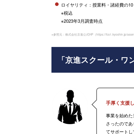
ロイヤリティ：授業料・諸経費の10
※税込
※2023年3月調査時点
※参照元：株式会社京進公式HP（
https://fcs1.kyoshin.jp/asse
「京進スクール・ワ
手厚く支援
事業を始めた
さったのであ
てサポートし