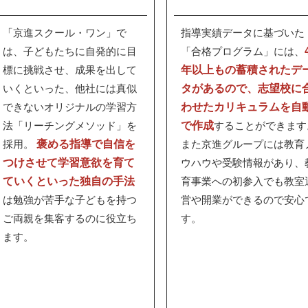
「京進スクール・ワン」で
指導実績データに基づいた
は、子どもたちに自発的に目
「合格プログラム」には、
年以上もの蓄積されたデ
標に挑戦させ、成果を出して
タがあるので、志望校に
いくといった、他社には真似
わせたカリキュラムを自
できないオリジナルの学習方
で作成
法「リーチングメソッド」を
することができます
褒める指導で自信を
採用。
また京進グループには教育
つけさせて学習意欲を育て
ウハウや受験情報があり、
ていくといった独自の手法
育事業への初参入でも教室
は勉強が苦手な子どもを持つ
営や開業ができるので安心
ご両親を集客するのに役立ち
す。
ます。