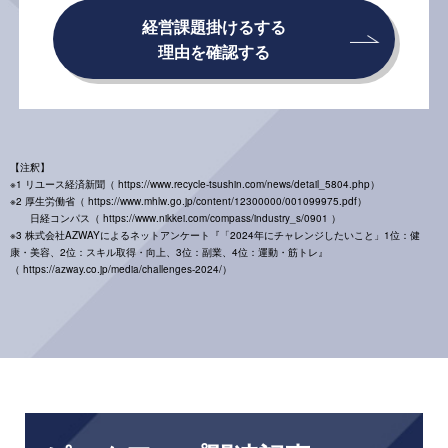
経営課題掛けるする
理由を確認する
【注釈】
※1 リユース経済新聞（ https://www.recycle-tsushin.com/news/detail_5804.php）
※2 厚生労働省（ https://www.mhlw.go.jp/content/12300000/001099975.pdf）
日経コンパス（ https://www.nikkei.com/compass/industry_s/0901 ）
※3 株式会社AZWAYによるネットアンケート『「2024年にチャレンジしたいこと」1位：健
康・美容、2位：スキル取得・向上、3位：副業、4位：運動・筋トレ』
（ https://azway.co.jp/media/challenges-2024/）