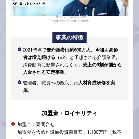
引用元：だんらんの家
https://danrannoie.com/fc
事業の特徴
2021時点で
要介護者は約690万人。今後も高齢
者は増え続ける
（※2）と予想される介護業界。
消費動向に影響されにくく、
売上の9割が国から
入金される安定事業
。
管理者、職員への徹底した
人材育成研修を実
施
。
加盟金・ロイヤリティ
加盟金：要問合せ
加盟金を含めた設備投資額目安：1,180万円（税不