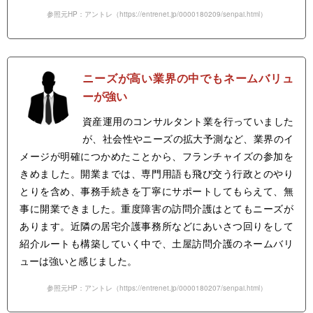
参照元HP：アントレ（
https://entrenet.jp/0000180209/senpai.html
）
ニーズが高い業界の中でもネームバリュ
ーが強い
資産運用のコンサルタント業を行っていました
が、社会性やニーズの拡大予測など、業界のイ
メージが明確につかめたことから、フランチャイズの参加を
きめました。開業までは、専門用語も飛び交う行政とのやり
とりを含め、事務手続きを丁寧にサポートしてもらえて、無
事に開業できました。重度障害の訪問介護はとてもニーズが
あります。近隣の居宅介護事務所などにあいさつ回りをして
紹介ルートも構築していく中で、土屋訪問介護のネームバリ
ューは強いと感じました。
参照元HP：アントレ（
https://entrenet.jp/0000180207/senpai.html
）